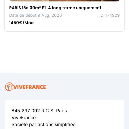
PARIS 16e·30m²·F1··A long terme uniquement
Date de début 9 Aug, 2026
ID: 174929
1450€/Mois
845 297 092 R.C.S. Paris
ViveFrance
Société par actions simplifiée