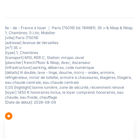
Ile - de - France à louer ｜ Paris (75016) (id: 194681); 35 ㎡& Nbsp & Nbsp;
1; Chambres; 0 Lits; Mobilier
[ville] Paris (75016)
[adresse] Avenue de Versailles
[m²] 35 ㎡
[type] 1; Chambres
[transport] M10, RER C; Station: mirapo Javel
[plancher] french7floor & Nbsp; Avec; Ascenseur
[infrastructure] parking, débarras, code numérique
[détails] lit double, lave - linge, douche, micro - ondes, armoire,
réfrigérateur, miroir de toilette, armoire à chaussures, étagères, Etagère,
eau chaude centrale, eau chaude centrale
0,05 [highlight] bonne lumière, zone de sécurité, récemment rénové
[loyer] 1450 € honoraires inclus, le loyer comprend: honoraires, eau
chaude, eau froide, chauffage
[Date de début]: 2026-08-09