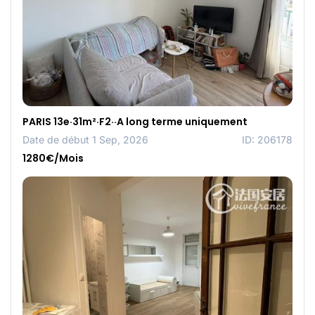
PARIS 13e·31m²·F2··A long terme uniquement
Date de début 1 Sep, 2026
ID: 206178
1280€/Mois