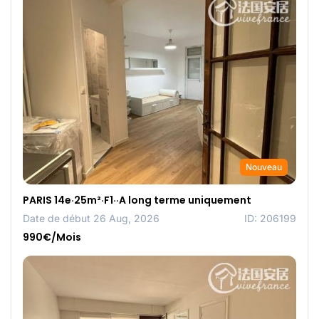
Nouveau
PARIS 14e·25m²·F1··A long terme uniquement
Date de début 26 Aug, 2026
ID: 206199
990€/Mois