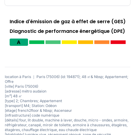
Indice d'émission de gaz à effet de serre (GES)
Diagnostic de performance énergétique (DPE)
A
location à Paris ｜ Paris (75006) (id: 194871); 48 ㎡& Nbsp; Appartement;
Offre
[ville] Paris (75006)
[adresse] métro audaion
[m²] 48 ㎡
[type] 2; Chambres; Appartement
[transport] M4; Station: Odéon
[étage] french2floor & Nbsp; Ascenseur
[infrastructure] code numérique
[détails] four, lit double, machine à laver, douche, micro - ondes, armoire,
réfrigérateur, canapé, miroir de toilette, armoire à chaussures, étagères,
étagères, chauffage électrique, eau chaude électrique
[Highlights] lumière vive, récemment rénové, zone de sécurité