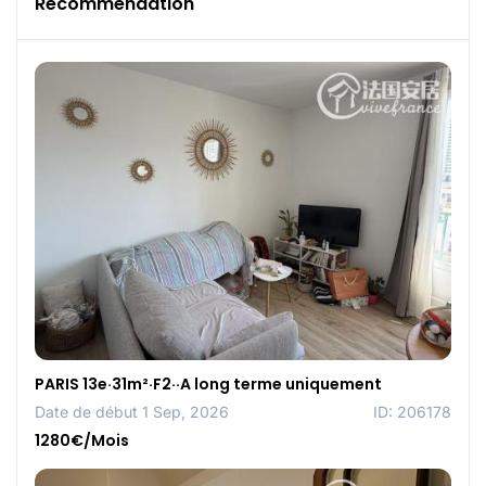
Recommendation
PARIS 13e·31m²·F2··A long terme uniquement
Date de début 1 Sep, 2026
ID: 206178
1280€/Mois