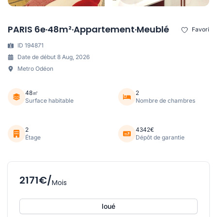
PARIS 6e·48m²·Appartement·Meublé
Favori
ID 194871
Date de début 8 Aug, 2026
Metro Odéon
48㎡
2
Surface habitable
Nombre de chambres
2
4342€
Étage
Dépôt de garantie
2171€/
Mois
loué