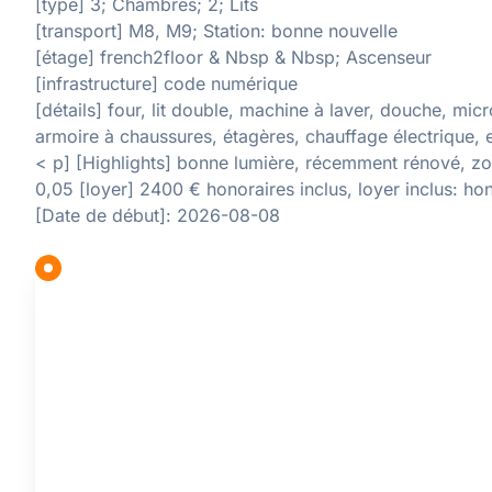
[type] 3; Chambres; 2; Lits
[transport] M8, M9; Station: bonne nouvelle
[étage] french2floor & Nbsp & Nbsp; Ascenseur
[infrastructure] code numérique
[détails] four, lit double, machine à laver, douche, micr
armoire à chaussures, étagères, chauffage électrique, 
< p] [Highlights] bonne lumière, récemment rénové, zo
0,05 [loyer] 2400 € honoraires inclus, loyer inclus: hon
[Date de début]: 2026-08-08