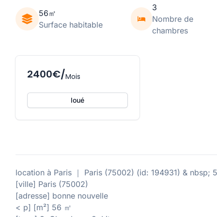
3
56㎡
Nombre de
Surface habitable
chambres
2400€/
Mois
loué
location à Paris ｜ Paris (75002) (id: 194931) & nbsp;
[ville] Paris (75002)
[adresse] bonne nouvelle
< p] [m²] 56 ㎡