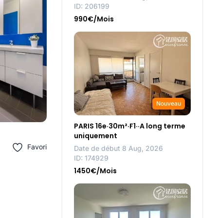
ID: 206199
990€/Mois
Nouveau
PARIS 16e·30m²·F1··A long terme
uniquement
Favori
Date de début 8 Aug, 2026
ID: 174929
1450€/Mois