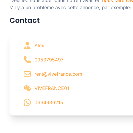
 Veuillez nous aider dans notre travail et  
nous faire sav
s'il y a un problème avec cette annonce, par exemple:
Contact
Alex
0953795497
rent@vivefrance.com
VIVEFRANCE01
0664936215