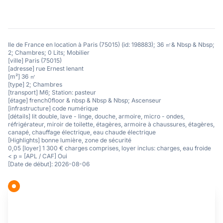
Ile de France en location à Paris (75015) (id: 198883); 36 ㎡& Nbsp & Nbsp;
2; Chambres; 0 Lits; Mobilier
[ville] Paris (75015)
[adresse] rue Ernest lenant
[m²] 36 ㎡
[type] 2; Chambres
[transport] M6; Station: pasteur
[étage] french0floor & nbsp & Nbsp & Nbsp; Ascenseur
[infrastructure] code numérique
[détails] lit double, lave - linge, douche, armoire, micro - ondes,
réfrigérateur, miroir de toilette, étagères, armoire à chaussures, étagères,
canapé, chauffage électrique, eau chaude électrique
[Highlights] bonne lumière, zone de sécurité
0,05 [loyer] 1 300 € charges comprises, loyer inclus: charges, eau froide
< p = [APL / CAF] Oui
[Date de début]: 2026-08-06