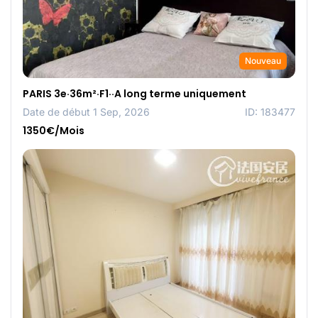
Nouveau
PARIS 3e·36m²·F1··A long terme uniquement
Date de début 1 Sep, 2026
ID: 183477
1350€/Mois