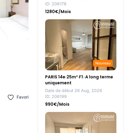
ID: 206178
1280€/Mois
Nouveau
PARIS 14e·25m²·F1··A long terme
uniquement
Date de début 26 Aug, 2026
ID: 206199
Favori
990€/Mois