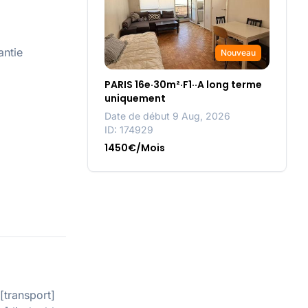
antie
Nouveau
PARIS 16e·30m²·F1··A long terme
uniquement
Date de début 9 Aug, 2026
ID: 174929
1450€/Mois
[transport]