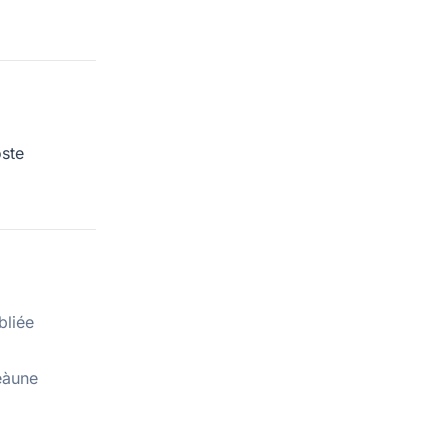
ste
bliée
eàune