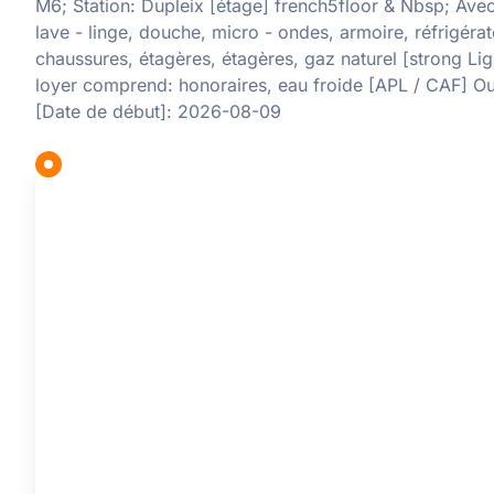
M6; Station: Dupleix [étage] french5floor & Nbsp; Avec;
lave - linge, douche, micro - ondes, armoire, réfrigéra
chaussures, étagères, étagères, gaz naturel [strong Lig
loyer comprend: honoraires, eau froide [APL / CAF] Oui
[Date de début]: 2026-08-09