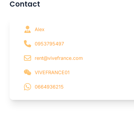
Contact
Alex
0953795497
rent@vivefrance.com
VIVEFRANCE01
0664936215