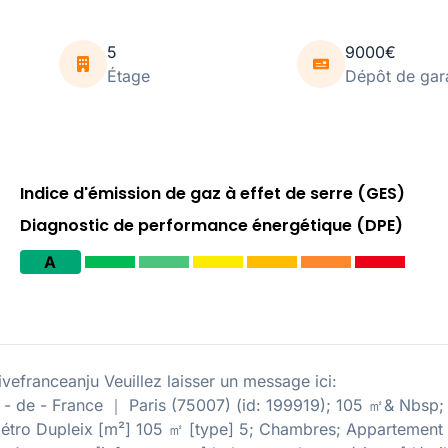
5
9000€
Étage
Dépôt de gar
Indice d'émission de gaz à effet de serre (GES)
Diagnostic de performance énergétique (DPE)
A
franceanju Veuillez laisser un message ici:
 - de - France ｜ Paris (75007) (id: 199919); 105 ㎡& Nbsp;
 métro Dupleix [m²] 105 ㎡ [type] 5; Chambres; Appartement 