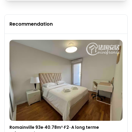
Recommendation
Romainville 93e·40.78m²·F2··A long terme