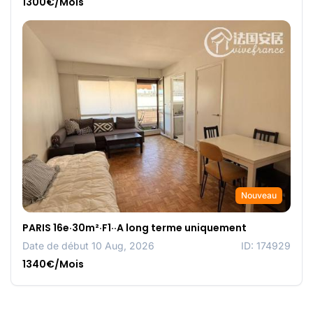
1300€/Mois
Nouveau
PARIS 16e·30m²·F1··A long terme uniquement
Date de début 10 Aug, 2026
ID: 174929
1340€/Mois