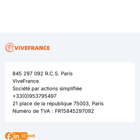
845 297 092 R.C.S. Paris
ViveFrance
Société par actions simplifiée
+33(0)953795497
21 place de la république 75003, Paris
Numéro de TVA：FR15845297092