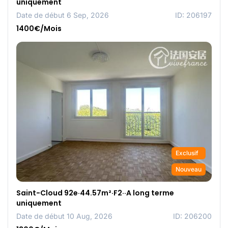
uniquement
Date de début 6 Sep, 2026
ID: 206197
1400€/Mois
Exclusif
Nouveau
Saint-Cloud 92e·44.57m²·F2··A long terme
uniquement
Date de début 10 Aug, 2026
ID: 206200