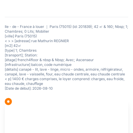
Ile - de - France à louer ｜ Paris (75015) (id: 201839); 42 ㎡ & 160; Nbsp; 1;
Chambres; 0 Lits; Mobilier
[ville] Paris (75015)
< > > [adresse] rue Mathurin REGNIER
[m2] 42㎡
[type] 1; Chambres
[transport]; Station:
[étage] french4floor & nbsp & Nbsp; Avec; Ascenseur
[infrastructure] balcon, code numérique
[détails] canapé - lit, lave - linge, micro - ondes, armoire, réfrigérateur,
canapé, lave - vaisselle, four, eau chaude centrale, eau chaude centrale
< p] 1400 € charges comprises, le loyer comprend: charges, eau froide,
eau chaude, chauffage
[Date de début]: 2026-08-10