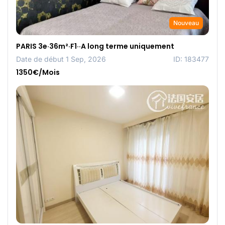
Nouveau
PARIS 3e·36m²·F1··A long terme uniquement
Date de début 1 Sep, 2026
ID: 183477
1350€/Mois