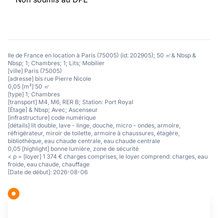
Ile de France en location à Paris (75005) (id: 202905); 50 ㎡& Nbsp &
Nbsp; 1; Chambres; 1; Lits; Mobilier
[ville] Paris (75005)
[adresse] bis rue Pierre Nicole
0,05 [m²] 50 ㎡
[type] 1; Chambres
[transport] M4, M6, RER B; Station: Port Royal
[Étage] & Nbsp; Avec; Ascenseur
[infrastructure] code numérique
[détails] lit double, lave - linge, douche, micro - ondes, armoire,
réfrigérateur, miroir de toilette, armoire à chaussures, étagère,
bibliothèque, eau chaude centrale, eau chaude centrale
0,05 [highlight] bonne lumière, zone de sécurité
< p = [loyer] 1 374 € charges comprises, le loyer comprend: charges, eau
froide, eau chaude, chauffage
[Date de début]: 2026-08-06