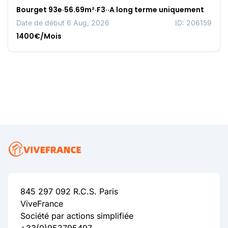
Bourget 93e·56.69m²·F3··A long terme uniquement
Date de début 6 Aug, 2026
ID: 206159
1400€/Mois
845 297 092 R.C.S. Paris
ViveFrance
Société par actions simplifiée
+33(0)953795497