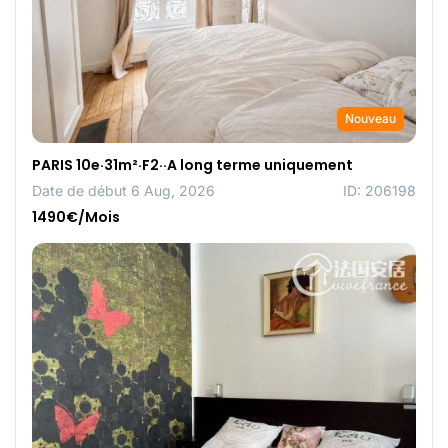
Nouveau
PARIS 10e·31m²·F2··A long terme uniquement
Date de début 6 Aug, 2026
ID: 206198
1490€/Mois