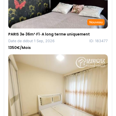
Nouveau
PARIS 3e·36m²·F1··A long terme uniquement
Date de début 1 Sep, 2026
ID: 183477
1350€/Mois