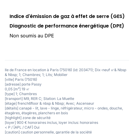
Indice d'émission de gaz à effet de serre (GES)
Diagnostic de performance énergétique (DPE)
Non soumis au DPE
Ile de France en location à Paris (75016) (id: 203471); Dix-neuf ㎡& Nbsp
& Nbsp; 1; Chambres; 1; Lits; Mobilier
[ville] Paris (75016)
[adresse] porte Passy
0,05 [m²] 19 ㎡
[type] 1; Chambres
[transport] M9, RER C; Station: La Muette
[étage] french6floor & nbsp & Nbsp; Avec; Ascenseur
[détails] canapé - lit, lave - linge, réfrigérateur, micro - ondes, douche,
étagères, étagères, planchers en bois
[highlight] zone de sécurité
[loyer] 900 € honoraires inclus, loyer inclus: honoraires
< P / [APL / CAF] Oui
[caution] caution personnelle, garantie de la société