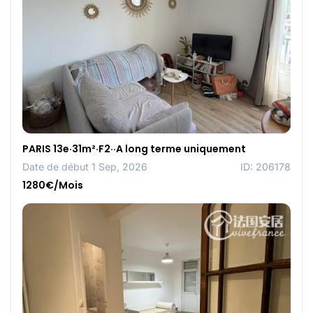
PARIS 13e·31m²·F2··A long terme uniquement
Date de début 1 Sep, 2026
ID: 206178
1280€/Mois