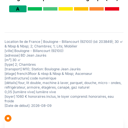
A
Location Ile de France | Boulogne - Billancourt (92100) (id: 203849); 30 ㎡
& Nbsp & Nbsp; 2; Chambres; 1; Lits; Mobilier
[ville] Boulogne - Billancourt (92100)
[adresse] BD Jean Jaurès
[m²] 30 ㎡
[type] 2; Chambres
[transport] M10; Station: Boulogne Jean Jaurès
[étage] french3floor & nbsp & Nbsp & Nbsp; Ascenseur
[infrastructure] code numérique
[détails] four, lit double, machine à laver, parquet, douche, micro - ondes,
réfrigérateur, armoire, étagères, canapé, gaz naturel
0,05 [lumière vive] lumière vive
[loyer] 1060 € honoraires inclus, le loyer comprend: honoraires, eau
froide
[Date de début]: 2026-08-09