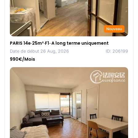
Nouveau
PARIS 14e·25m²·F1··A long terme uniquement
Date de début 26 Aug, 2026
ID: 206199
990€/Mois