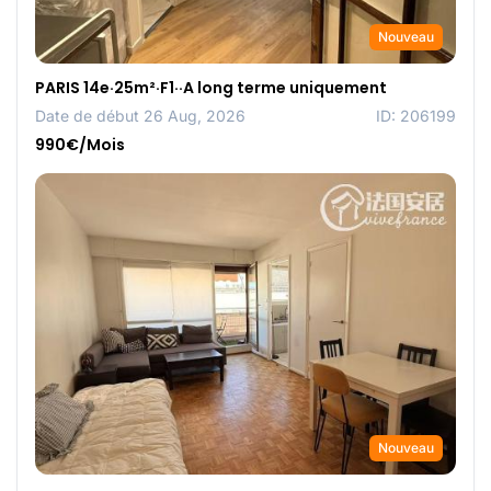
Nouveau
PARIS 14e·25m²·F1··A long terme uniquement
Date de début 26 Aug, 2026
ID: 206199
990€/Mois
Nouveau