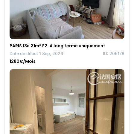
PARIS 13e·31m²·F2··A long terme uniquement
Date de début 1 Sep, 2026
ID: 206178
1280€/Mois