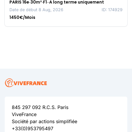
PARIS 16e·30m²·F1··A long terme uniquement
Date de début 8 Aug, 2026
ID: 174929
1450€/Mois
845 297 092 R.C.S. Paris
ViveFrance
Société par actions simplifiée
+33(0)953795497