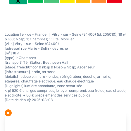
A
Location Ile - de - France ｜ Vitry - sur - Seine (94400) (id: 205010); 18 ㎡
& 160; Nbsp; 1; Chambres; 1; Lits; Mobilier
[ville] Vitry - sur - Seine (94400)
[adresse] rue Marie - Solin - devresne
[m²] 18㎡
[type] 1; Chambres
[transport] T9; Station: Beethoven Hall
[étage] french0floor & nbsp & Nbsp & Nbsp; Ascenseur
[infrastructure] jardin, terrasse
[détails] lit double, micro - ondes, réfrigérateur, douche, armoire,
étagères, chauffage électrique, eau chaude électrique
[Highlights] lumière abondante, zone sécurisée
< p] 520 € charges comprises, le loyer comprend: eau froide, eau chaude,
électricité, + 80 € prépaiement des services publics
[Date de début]: 2026-08-08