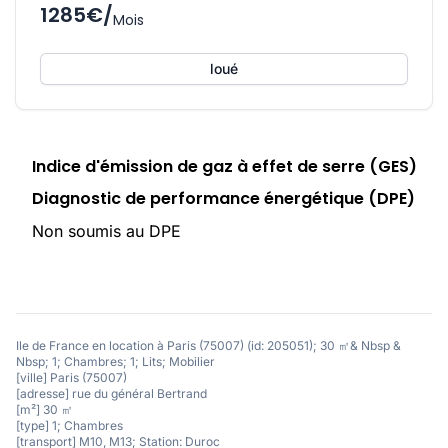
1285€/
Mois
loué
Indice d'émission de gaz à effet de serre (GES)
Diagnostic de performance énergétique (DPE)
Non soumis au DPE
Ile de France en location à Paris (75007) (id: 205051); 30 ㎡& Nbsp &
Nbsp; 1; Chambres; 1; Lits; Mobilier
[ville] Paris (75007)
[adresse] rue du général Bertrand
[m²] 30 ㎡
[type] 1; Chambres
[transport] M10, M13; Station: Duroc