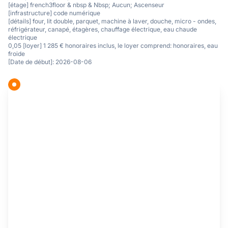
[étage] french3floor & nbsp & Nbsp; Aucun; Ascenseur
[infrastructure] code numérique
[détails] four, lit double, parquet, machine à laver, douche, micro - ondes,
réfrigérateur, canapé, étagères, chauffage électrique, eau chaude
électrique
0,05 [loyer] 1 285 € honoraires inclus, le loyer comprend: honoraires, eau
froide
[Date de début]: 2026-08-06