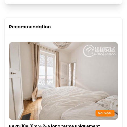
Recommendation
Nouveau
PARIS 10e·31m²·F2··A long terme uniquement