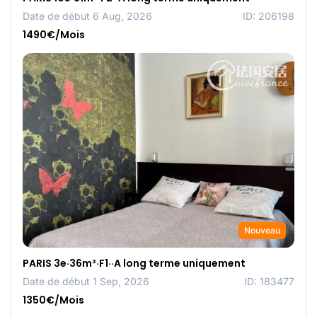
Date de début 6 Aug, 2026
ID: 206198
1490€/Mois
Nouveau
PARIS 3e·36m²·F1··A long terme uniquement
Date de début 1 Sep, 2026
ID: 183477
1350€/Mois