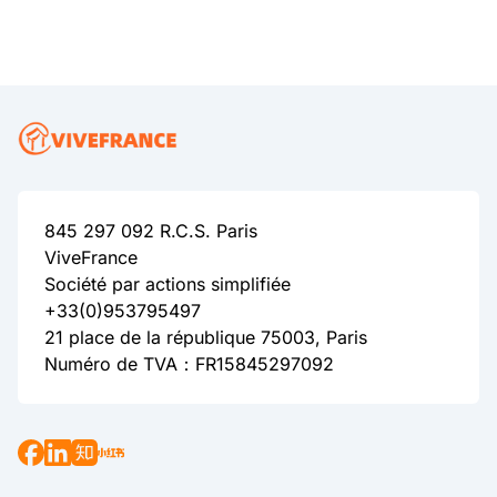
845 297 092 R.C.S. Paris
ViveFrance
Société par actions simplifiée
+33(0)953795497
21 place de la république 75003, Paris
Numéro de TVA：FR15845297092