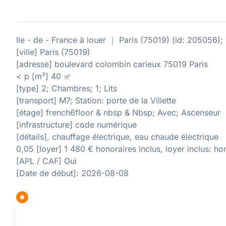
Ile - de - France à louer ｜ Paris (75019) (id: 205056
[ville] Paris (75019)
[adresse] boulevard colombin carieux 75019 Paris
< p [m²] 40 ㎡
[type] 2; Chambres; 1; Lits
[transport] M7; Station: porte de la Villette
[étage] french6floor & nbsp & Nbsp; Avec; Ascenseur
[infrastructure] code numérique
[détails], chauffage électrique, eau chaude électrique
0,05 [loyer] 1 480 € honoraires inclus, loyer inclus: ho
[APL / CAF] Oui
[Date de début]: 2026-08-08