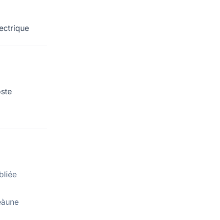
ectrique
ste
bliée
eàune