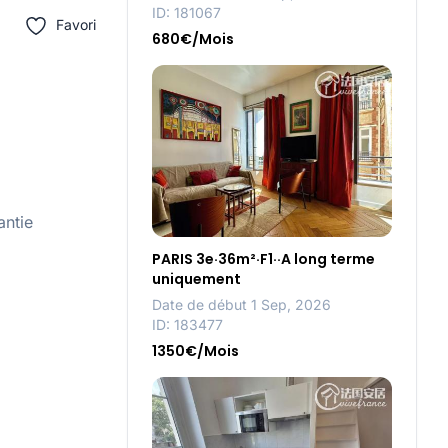
ID: 181067
Favori
680€/Mois
antie
PARIS 3e·36m²·F1··A long terme
uniquement
Date de début 1 Sep, 2026
ID: 183477
1350€/Mois