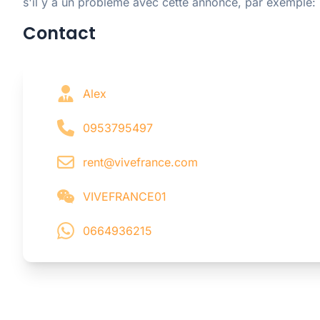
s'il y a un problème avec cette annonce, par exemple:
Contact
Alex
0953795497
rent@vivefrance.com
VIVEFRANCE01
0664936215