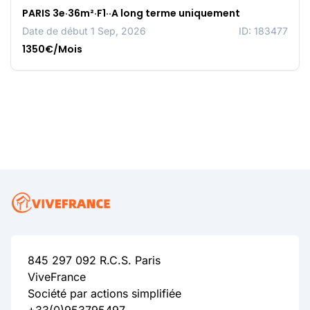
PARIS 3e·36m²·F1··A long terme uniquement
Date de début 1 Sep, 2026
ID: 183477
1350€/Mois
845 297 092 R.C.S. Paris
ViveFrance
Société par actions simplifiée
+33(0)953795497