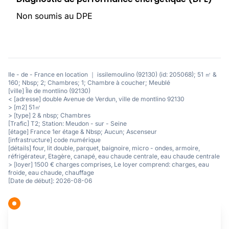
Non soumis au DPE
Ile - de - France en location ｜ issilemoulino (92130) (id: 205068); 51 ㎡ &
160; Nbsp; 2; Chambres; 1; Chambre à coucher; Meublé
[ville] Île de montlino (92130)
< [adresse] double Avenue de Verdun, ville de montlino 92130
> [m2] 51㎡
> [type] 2 & nbsp; Chambres
[Trafic] T2; Station: Meudon - sur - Seine
[étage] France 1er étage & Nbsp; Aucun; Ascenseur
[infrastructure] code numérique
[détails] four, lit double, parquet, baignoire, micro - ondes, armoire,
réfrigérateur, Etagère, canapé, eau chaude centrale, eau chaude centrale
> [loyer] 1500 € charges comprises, Le loyer comprend: charges, eau
froide, eau chaude, chauffage
[Date de début]: 2026-08-06