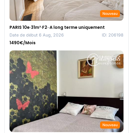
Nouveau
PARIS 10e·31m²·F2··A long terme uniquement
Date de début 6 Aug, 2026
ID: 206198
1490€/Mois
Nouveau