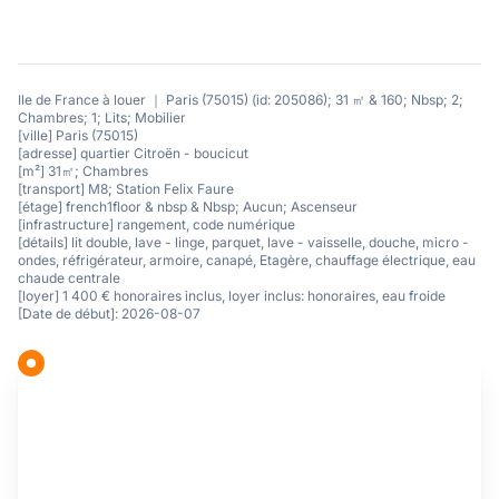
Ile de France à louer ｜ Paris (75015) (id: 205086); 31 ㎡ & 160; Nbsp; 2;
Chambres; 1; Lits; Mobilier
[ville] Paris (75015)
[adresse] quartier Citroën - boucicut
[m²] 31㎡; Chambres
[transport] M8; Station Felix Faure
[étage] french1floor & nbsp & Nbsp; Aucun; Ascenseur
[infrastructure] rangement, code numérique
[détails] lit double, lave - linge, parquet, lave - vaisselle, douche, micro -
ondes, réfrigérateur, armoire, canapé, Etagère, chauffage électrique, eau
chaude centrale
[loyer] 1 400 € honoraires inclus, loyer inclus: honoraires, eau froide
[Date de début]: 2026-08-07