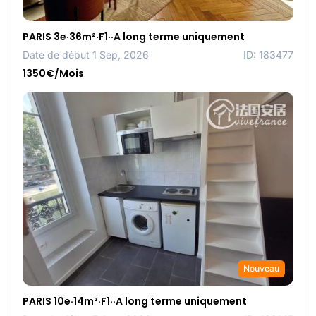
PARIS 3e·36m²·F1··A long terme uniquement
Date de début 1 Sep, 2026
ID: 183477
1350€/Mois
Nouveau
PARIS 10e·14m²·F1··A long terme uniquement