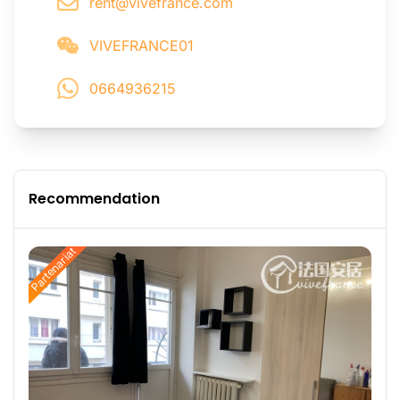
rent@vivefrance.com
VIVEFRANCE01
0664936215
Recommendation
Partenariat