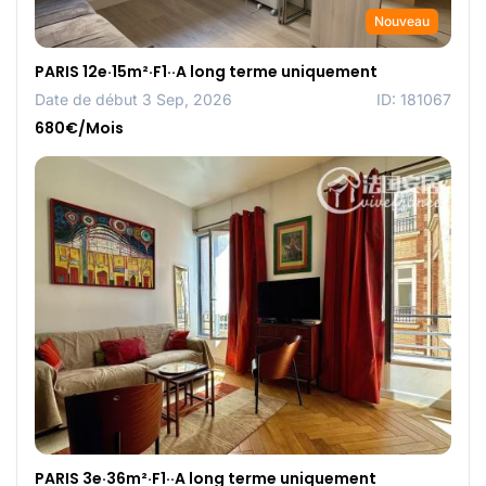
Nouveau
PARIS 12e·15m²·F1··A long terme uniquement
Date de début 3 Sep, 2026
ID: 181067
680€/Mois
PARIS 3e·36m²·F1··A long terme uniquement