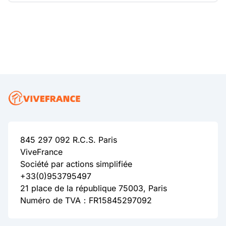
845 297 092 R.C.S. Paris
ViveFrance
Société par actions simplifiée
+33(0)953795497
21 place de la république 75003, Paris
Numéro de TVA：FR15845297092