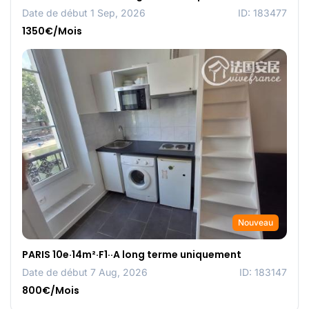
Date de début 1 Sep, 2026
ID: 183477
1350€/Mois
Nouveau
PARIS 10e·14m²·F1··A long terme uniquement
Date de début 7 Aug, 2026
ID: 183147
800€/Mois