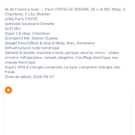
Ile de France à louer ｜ Paris (75015) (id: 205089); 26 ㎡ & 160; Nbsp; 2;
Chambres; 1; Lits; Mobilier
[ville] Paris (75015)
[adresse] boulevard Grenelle
[m2] 26㎡
[type] 2 & nbsp; Chambres
[transport] M6; Station: Dupleix
[étage] french3floor & nbsp & Nbsp; Avec; Ascenseur
[infrastructure] code numérique
[détails] lit double, machine à laver, parquet, douche, micro - ondes,
armoire, réfrigérateur, canapé, étagères, chauffage électrique, eau
chaude électrique
[loyer] 1400 € charges comprises, Le loyer comprend: charges, eau
froide
[Date de début]: 2026-08-07