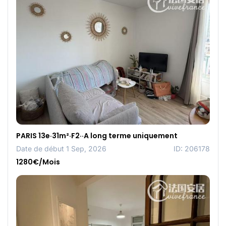
PARIS 13e·31m²·F2··A long terme uniquement
Date de début 1 Sep, 2026
ID: 206178
1280€/Mois