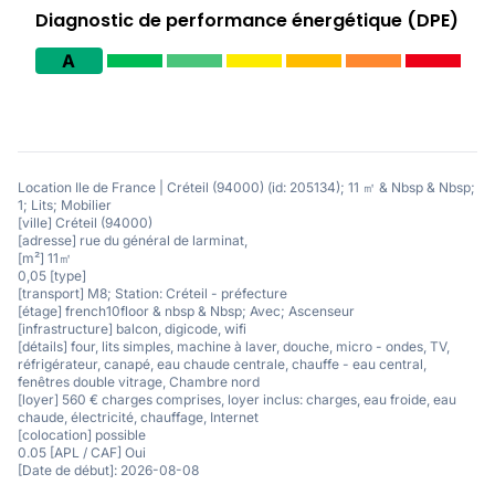
Diagnostic de performance énergétique (DPE)
A
Location Ile de France | Créteil (94000) (id: 205134); 11 ㎡ & Nbsp & Nbsp;
1; Lits; Mobilier
[ville] Créteil (94000)
[adresse] rue du général de larminat,
[m²] 11㎡
0,05 [type]
[transport] M8; Station: Créteil - préfecture
[étage] french10floor & nbsp & Nbsp; Avec; Ascenseur
[infrastructure] balcon, digicode, wifi
[détails] four, lits simples, machine à laver, douche, micro - ondes, TV,
réfrigérateur, canapé, eau chaude centrale, chauffe - eau central,
fenêtres double vitrage, Chambre nord
[loyer] 560 € charges comprises, loyer inclus: charges, eau froide, eau
chaude, électricité, chauffage, Internet
[colocation] possible
0.05 [APL / CAF] Oui
[Date de début]: 2026-08-08