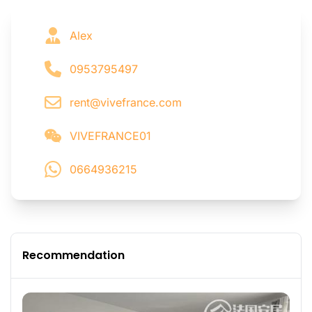
Alex
0953795497
rent@vivefrance.com
VIVEFRANCE01
0664936215
Recommendation