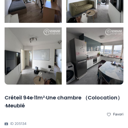
Créteil 94e·11m²·Une chambre （Colocation）
·Meublé
Favori
ID 205134