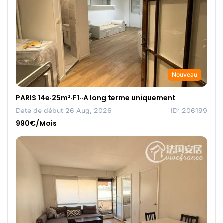
Nouveau
PARIS 14e·25m²·F1··A long terme uniquement
Date de début 26 Aug, 2026
ID: 206199
990€/Mois