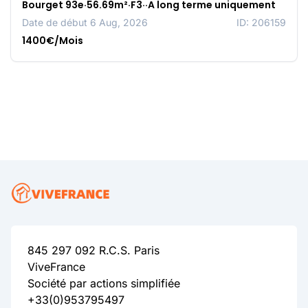
Bourget 93e·56.69m²·F3··A long terme uniquement
Date de début 6 Aug, 2026
ID: 206159
1400€/Mois
845 297 092 R.C.S. Paris
ViveFrance
Société par actions simplifiée
+33(0)953795497