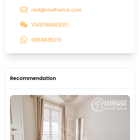
rent@vivefrance.com
VIVEFRANCE01
0664936215
Recommendation