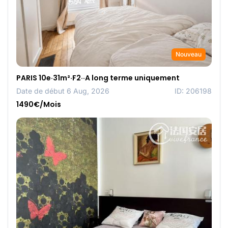
Nouveau
PARIS 10e·31m²·F2··A long terme uniquement
Date de début 6 Aug, 2026
ID: 206198
1490€/Mois