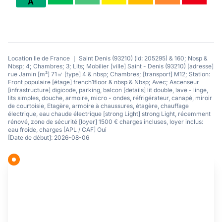
A
Location Ile de France ｜ Saint Denis (93210) (id: 205295) & 160; Nbsp &
Nbsp; 4; Chambres; 3; Lits; Mobilier [ville] Saint - Denis (93210) [adresse]
rue Jamin [m²] 71㎡ [type] 4 & nbsp; Chambres; [transport] M12; Station:
Front populaire [étage] french1floor & nbsp & Nbsp; Avec; Ascenseur
[infrastructure] digicode, parking, balcon [details] lit double, lave - linge,
lits simples, douche, armoire, micro - ondes, réfrigérateur, canapé, miroir
de courtoisie, Etagère, armoire à chaussures, étagère, chauffage
électrique, eau chaude électrique [strong Light] strong Light, récemment
rénové, zone de sécurité [loyer] 1500 € charges incluses, loyer inclus:
eau froide, charges [APL / CAF] Oui
[Date de début]: 2026-08-06