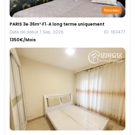
Nouveau
PARIS 3e·36m²·F1··A long terme uniquement
Date de début 1 Sep, 2026
ID: 183477
1350€/Mois