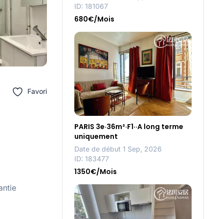
ID: 181067
680€/Mois
Favori
PARIS 3e·36m²·F1··A long terme
uniquement
Date de début 1 Sep, 2026
ID: 183477
1350€/Mois
antie