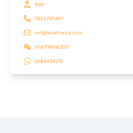
Alex
0953795497
rent@vivefrance.com
VIVEFRANCE01
0664936215