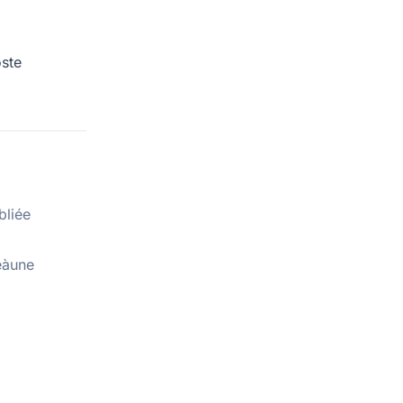
ste
bliée
eàune