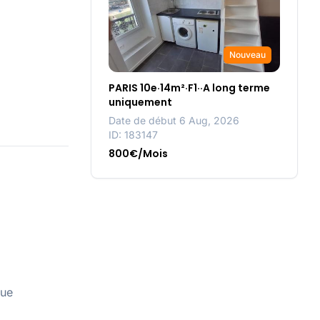
Nouveau
PARIS 10e·14m²·F1··A long terme
uniquement
Date de début 6 Aug, 2026
ID: 183147
800€/Mois
que