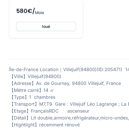
580€/
Mois
loué
Île-de-France Location｜Villejuif(94800)(ID:20547
【Ville】Villejuif(94800)
【Adresse】Av. de Gournay, 94800 Villejuif, France
【Mètre carré】14 ㎡
【Type】1 chambres
【Transport】M7,T9 Gare : Villejuif Léo Lagrange ; La B
【Etage】FrançaisRDC ascenseur
【Détail】Lit double,armoire,réfrigérateur,micro-ondes,
【Hightlight】récemment rénové