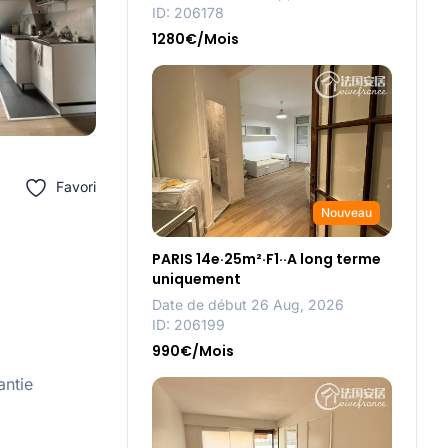
ID: 206178
1280€/Mois
Favori
Nouveau
PARIS 14e·25m²·F1··A long terme
uniquement
Date de début 26 Aug, 2026
ID: 206199
990€/Mois
antie