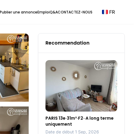
FR
Publier une annonce
Emploi
Q&A
CONTACTEZ-NOUS
Recommendation
PARIS 13e·31m²·F2··A long terme
uniquement
Date de début 1 Sep, 2026