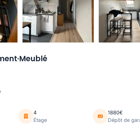
ement·Meublé
e
4
1880€
Étage
Dépôt de gar