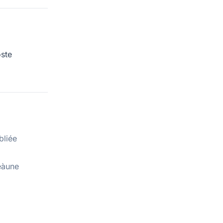
ste
bliée
eàune