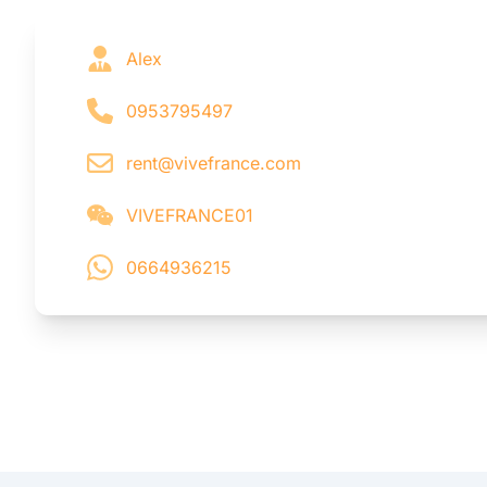
Alex
0953795497
rent@vivefrance.com
VIVEFRANCE01
0664936215