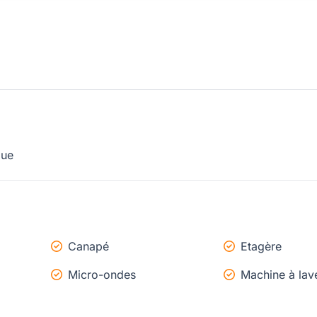
que
Canapé
Etagère
Micro-ondes
Machine à lav