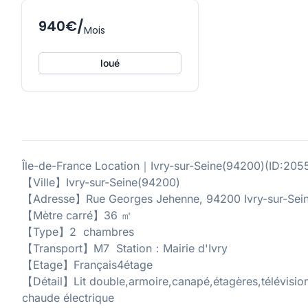
940€/
Mois
loué
Île-de-France Location｜Ivry-sur-Seine(94200)(ID
【Ville】Ivry-sur-Seine(94200)
【Adresse】Rue Georges Jehenne, 94200 Ivry-sur-Sein
【Mètre carré】36 ㎡
【Type】2 chambres
【Transport】M7 Station：Mairie d'Ivry
【Etage】Français4étage
【Détail】Lit double,armoire,canapé,étagères,télévision
chaude électrique