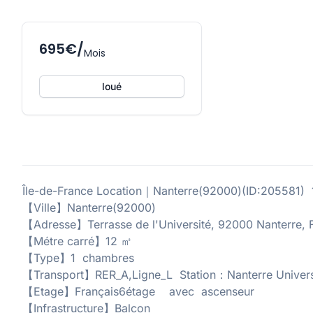
695€/
Mois
loué
Île-de-France Location｜Nanterre(92000)(ID:20558
【Ville】Nanterre(92000)
【Adresse】Terrasse de l'Université, 92000 Nanterre, 
【Métre carré】12 ㎡
【Type】1 chambres
【Transport】RER_A,Ligne_L Station：Nanterre Univers
【Etage】Français6étage avec ascenseur
【Infrastructure】Balcon