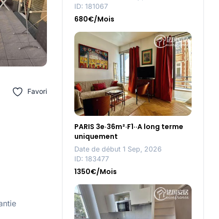
ID: 181067
680€/Mois
Favori
PARIS 3e·36m²·F1··A long terme
uniquement
Date de début 1 Sep, 2026
ID: 183477
1350€/Mois
antie