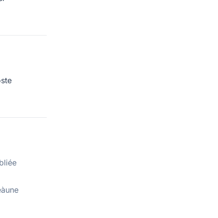
ste
bliée
eàune