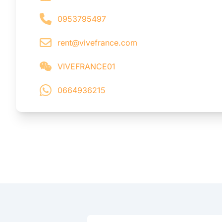
0953795497
rent@vivefrance.com
VIVEFRANCE01
0664936215