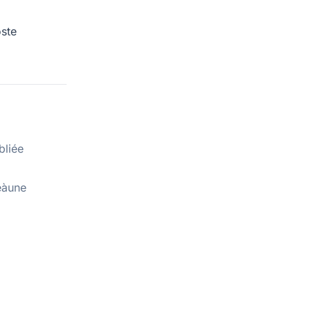
ste
bliée
eàune