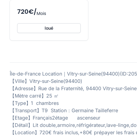
720€/
Mois
loué
Île-de-France Location｜Vitry-sur-Seine(94400)(I
【Ville】Vitry-sur-Seine(94400)
【Adresse】Rue de la Fraternité, 94400 Vitry-sur-Seine
【Mètre carré】25 ㎡
【Type】1 chambres
【Transport】T9 Station：Germaine Tailleferre
【Etage】Français2étage ascenseur
【Détail】Lit double,armoire,réfrigérateur,lave-linge,d
【Location】720€ frais inclus,+80€ prépayer les frais d'