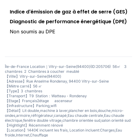
Indice d'émission de gaz à effet de serre (GES)
Diagnostic de performance énergétique (DPE)
Non soumis au DPE
Île-de-France Location｜Vitry-sur-Seine(94400)(ID:205706) 56㎡ 3
chambres 2 Chambres à coucher meublé
【Ville】Vitry-sur-Seine(94400)
【Adresse】Rue Anselme Rondenay, 94400 Vitry-sur-Seine
【Mètre carré】56 ㎡
【Type】3 chambres
【Transport】T9 Station：Watteau - Rondenay
【Etage】Français2étage ascenseur
【Infrastructure】Parking,wifi
【Détail】Lit double,machine à laver,plancher en bois,douche,micro-
ondes,armoire,réfrigérateur,canapé,Eau chaude centrale,Eau chaude
électrique,fenêtre double vitrage,chambre orientée sud,salon orienté sud
【Hightlight】Récemment rénové
【Location】1440€ incluent les frais, Location incluent:Charges,Eau
froide,Internet,Chauffage