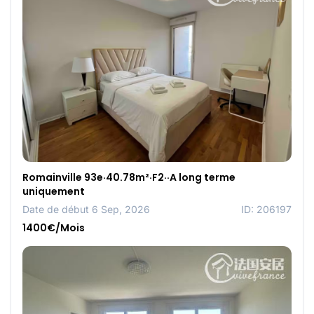
Romainville 93e·40.78m²·F2··A long terme
uniquement
Date de début 6 Sep, 2026
ID: 206197
1400€/Mois