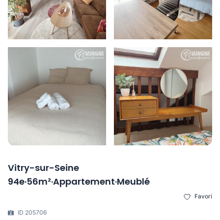
Vitry-sur-Seine
94e·56m²·Appartement·Meublé
Favori
ID 205706