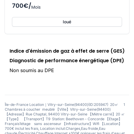
700€/
Mois
loué
Indice d'émission de gaz à effet de serre (GES)
Diagnostic de performance énergétique (DPE)
Non soumis au DPE
Île-de-France Location｜Vitry-sur-Seine(94400)(ID:205947) 20㎡ 1
Chambres à coucher meublé 【Ville】Vitry-sur-Seine(94400)
【Adresse】Rue Chaptal, 94400 Vitry-sur-Seine 【Mètre carré】20 ㎡
【Type】 【Transport】T9 Station: Beethoven - Concorde 【Etage】
Français1étage sans ascenseur 【Infrastructure】Wifi 【Location】
700€ inclut les frais, Location inclut:Charges,Eau froide,Eau
chaude,Électricité,Chauffage,Internet,+100€ prépayer les frais d'eau et