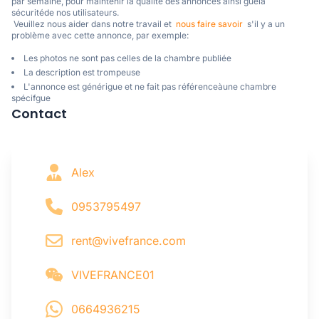
par semaine, pour maintenir la qualité des annonces ainsi guela 
sécuritéde nos utilisateurs. 

 Veuillez nous aider dans notre travail et  
nous faire savoir
  s'il y a un 
problème avec cette annonce, par exemple:
Les photos ne sont pas celles de la chambre publiée
La description est trompeuse
L'annonce est générigue et ne fait pas référenceàune chambre
spécifgue
Contact
Alex
0953795497
rent@vivefrance.com
VIVEFRANCE01
0664936215