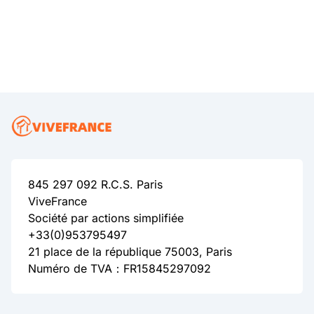
845 297 092 R.C.S. Paris
ViveFrance
Société par actions simplifiée
+33(0)953795497
21 place de la république 75003, Paris
Numéro de TVA：FR15845297092