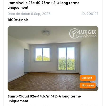
Romainville 93e·40.78m²·F2··A long terme
uniquement
Date de début 6 Sep, 2026
ID: 206197
1400€/Mois
Exclusif
Nouveau
Saint-Cloud 92e·44.57m²·F2··A long terme
uniquement