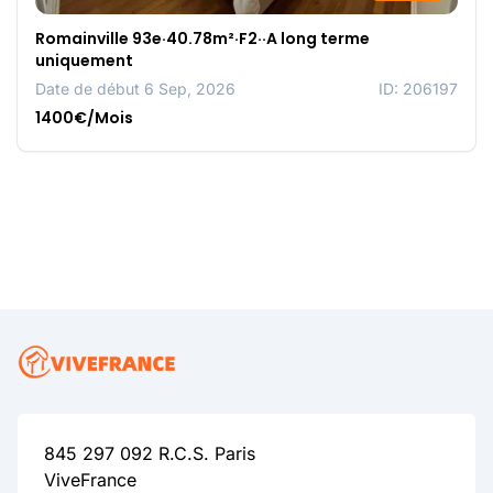
Romainville 93e·40.78m²·F2··A long terme
uniquement
Date de début 6 Sep, 2026
ID: 206197
1400€/Mois
845 297 092 R.C.S. Paris
ViveFrance