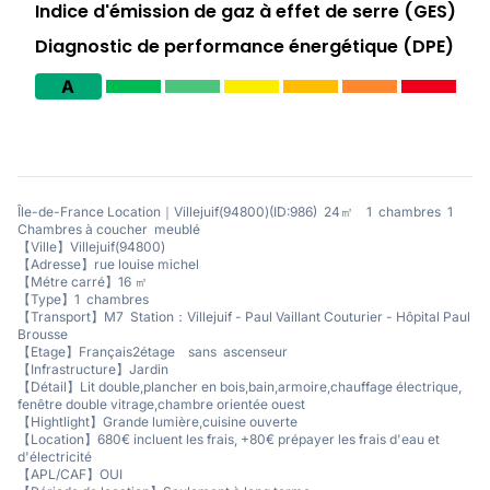
Indice d'émission de gaz à effet de serre (GES)
Diagnostic de performance énergétique (DPE)
A
Île-de-France Location｜Villejuif(94800)(ID:986) 24㎡ 1 chambres 1
Chambres à coucher meublé
【Ville】Villejuif(94800)
【Adresse】rue louise michel
【Métre carré】16 ㎡
【Type】1 chambres
【Transport】M7 Station：Villejuif - Paul Vaillant Couturier - Hôpital Paul
Brousse
【Etage】Français2étage sans ascenseur
【Infrastructure】Jardin
【Détail】Lit double,plancher en bois,bain,armoire,chauffage électrique,
fenêtre double vitrage,chambre orientée ouest
【Hightlight】Grande lumière,cuisine ouverte
【Location】680€ incluent les frais, +80€ prépayer les frais d'eau et
d'électricité
【APL/CAF】OUI