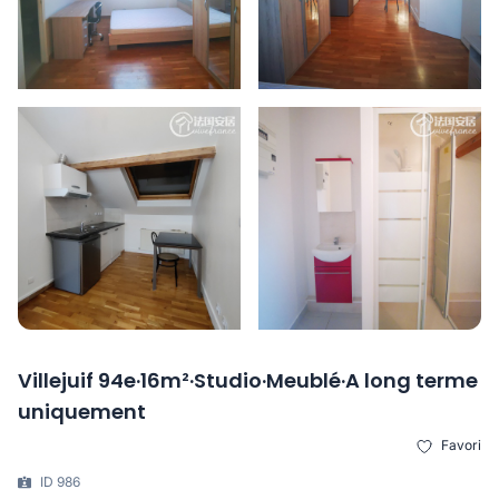
Villejuif 94e·16m²·Studio·Meublé·A long terme
uniquement
Favori
ID 986