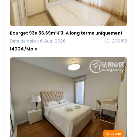
Bourget 93e·56.69m²·F3··A long terme uniquement
Date de début 6 Aug, 2026
ID: 206159
1400€/Mois
Nouveau