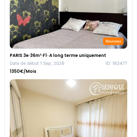
Nouveau
PARIS 3e·36m²·F1··A long terme uniquement
Date de début 1 Sep, 2026
ID: 183477
1350€/Mois