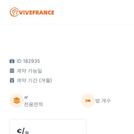
ID 182935
계약 가능일
계약 기간 (개월)
㎡
방 개수
전용면적
€/
월