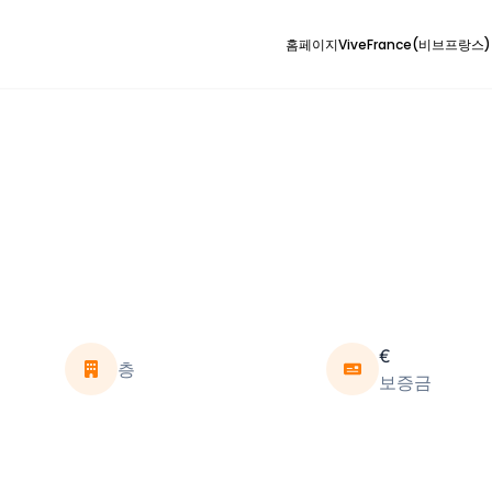
홈페이지
ViveFrance(비브프랑스
€
층
보증금