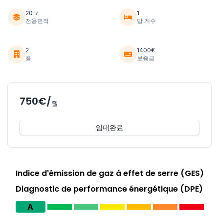
20㎡
1
전용면적
방 개수
2
1400€
층
보증금
750€/
월
임대완료
Indice d'émission de gaz à effet de serre (GES)
Diagnostic de performance énergétique (DPE)
A