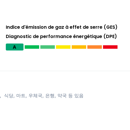
Indice d'émission de gaz à effet de serre (GES)
Diagnostic de performance énergétique (DPE)
A
ompe역, 식당, 마트, 우체국, 은행, 약국 등 있음