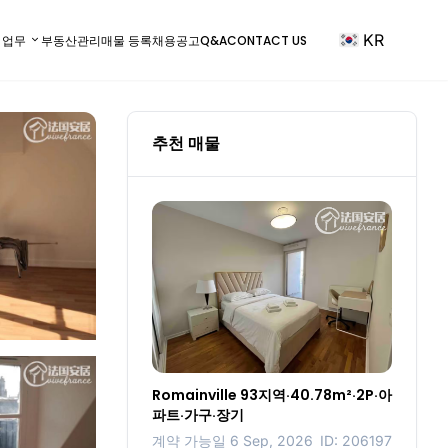
KR
) 업무
부동산관리
매물 등록
채용공고
Q&A
CONTACT US
추천 매물
Romainville 93지역·40.78m²·2P·아
파트·가구·장기
계약 가능일 6 Sep, 2026
ID: 206197