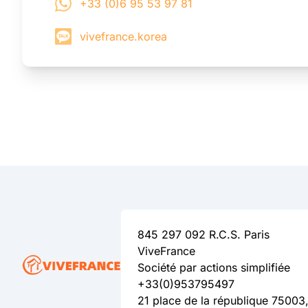
+33 (0)6 95 53 97 81
vivefrance.korea
845 297 092 R.C.S. Paris
ViveFrance
Société par actions simplifiée
+33(0)953795497
21 place de la république 75003,