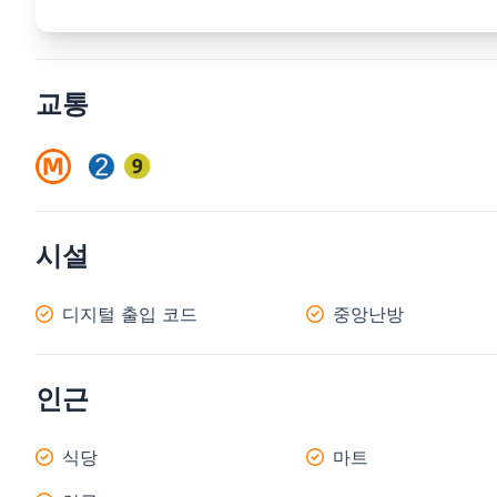
교통
시설
디지털 출입 코드
중앙난방
인근
식당
마트