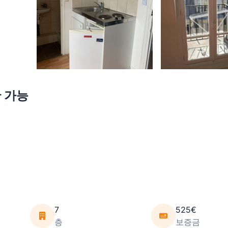
만 가능
7
525€
층
보증금