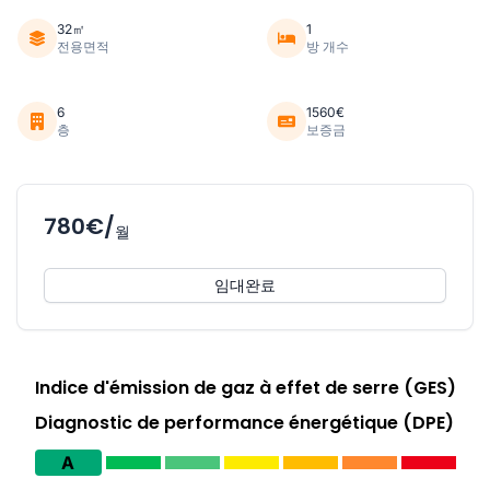
32㎡
1
전용면적
방 개수
6
1560€
층
보증금
780€/
월
임대완료
Indice d'émission de gaz à effet de serre (GES)
Diagnostic de performance énergétique (DPE)
A