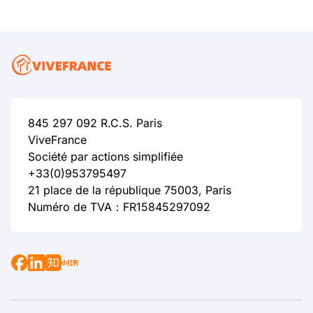
845 297 092 R.C.S. Paris
ViveFrance
Société par actions simplifiée
+33(0)953795497
21 place de la république 75003, Paris
Numéro de TVA：FR15845297092