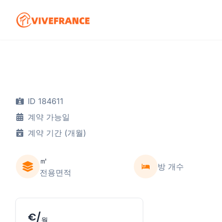
ID 184611
계약 가능일
계약 기간 (개월)
㎡
방 개수
전용면적
€/
월