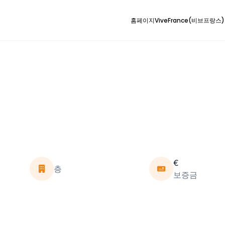
홈페이지
ViveFrance(비브프랑스
€
층
보증금