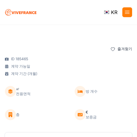
KR
즐겨찾기
ID 185465
계약 가능일
계약 기간 (개월)
㎡
방 개수
전용면적
€
층
보증금