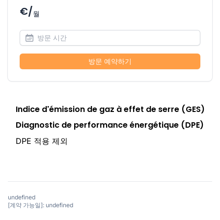
€/
월
방문 예약하기
Indice d'émission de gaz à effet de serre (GES)
Diagnostic de performance énergétique (DPE)
DPE 적용 제외
undefined
[계약 가능일]: undefined