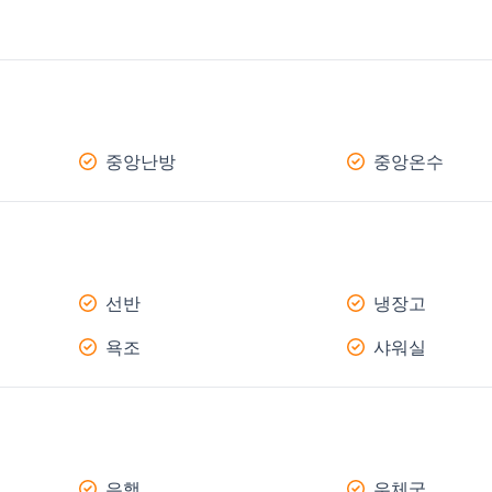
중앙난방
중앙온수
선반
냉장고
욕조
샤워실
은행
우체국