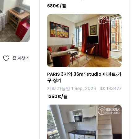
680€/월
즐겨찾기
PARIS 3지역·36m²·studio·아파트·가
구·장기
계약 가능일 1 Sep, 2026
ID: 183477
1350€/월