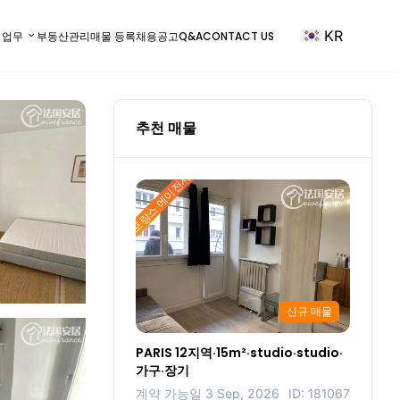
KR
) 업무
부동산관리
매물 등록
채용공고
Q&A
CONTACT US
추천 매물
프랑스 에이전시
신규 매물
PARIS 12지역·15m²·studio·studio·
가구·장기
계약 가능일 3 Sep, 2026
ID: 181067