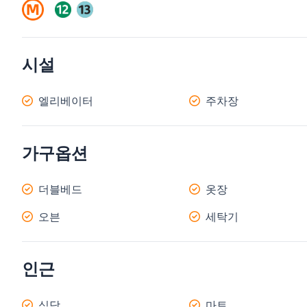
시설
엘리베이터
주차장
가구옵션
더블베드
옷장
오븐
세탁기
인근
식당
마트