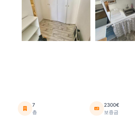
7
2300€
층
보증금