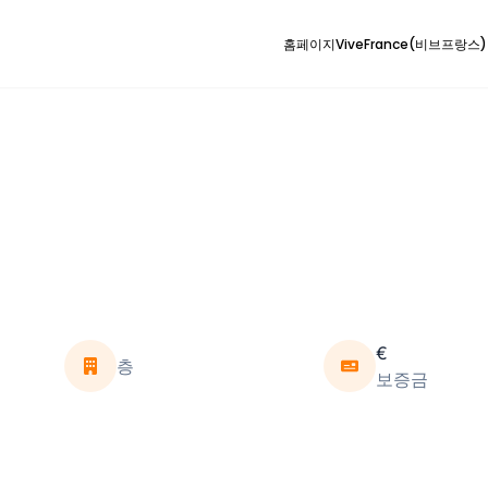
홈페이지
ViveFrance(비브프랑스
€
층
보증금