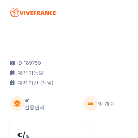
ID 189759
계약 가능일
계약 기간 (개월)
㎡
방 개수
전용면적
€/
월