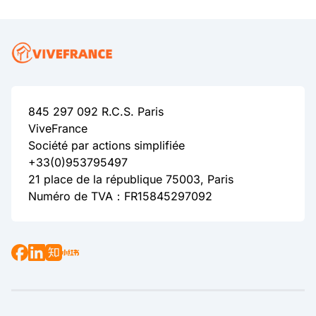
845 297 092 R.C.S. Paris
ViveFrance
Société par actions simplifiée
+33(0)953795497
21 place de la république 75003, Paris
Numéro de TVA：FR15845297092