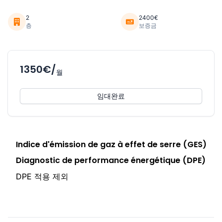
2
2400€
층
보증금
1350€/
월
임대완료
Indice d'émission de gaz à effet de serre (GES)
Diagnostic de performance énergétique (DPE)
DPE 적용 제외