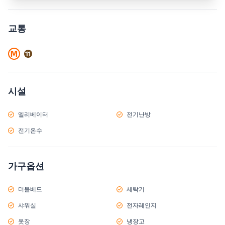
교통
시설
엘리베이터
전기난방
전기온수
가구옵션
더블베드
세탁기
샤워실
전자레인지
옷장
냉장고