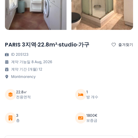
PARIS 3지역·22.8m²·studio·가구
즐겨찾기
ID 205123
계약 가능일 8 Aug, 2026
계약 기간 (개월) 12
Montmorency
22.8㎡
1
전용면적
방 개수
3
1800€
층
보증금