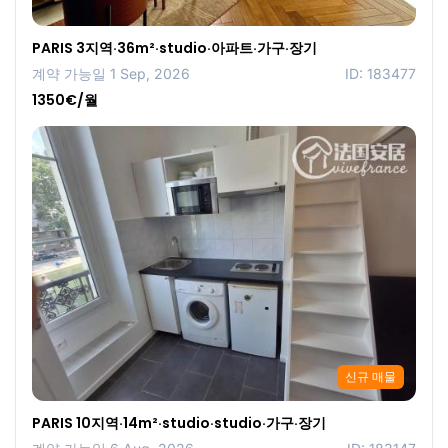
PARIS 3지역·36m²·studio·아파트·가구·장기
계약 가능일 1 Sep, 2026
ID: 183477
1350€/월
신규 매물
PARIS 10지역·14m²·studio·studio·가구·장기