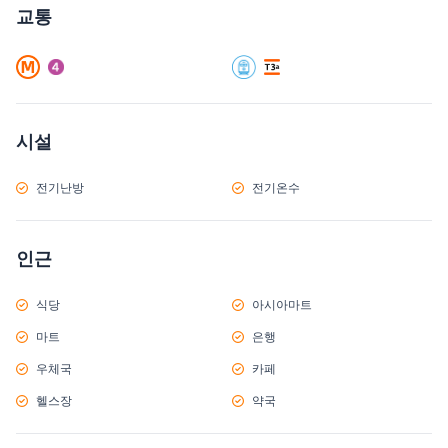
교통
시설
전기난방
전기온수
인근
식당
아시아마트
마트
은행
우체국
카페
헬스장
약국