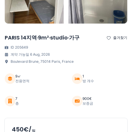
PARIS 14지역·9m²·studio·가구
즐겨찾기
ID 205649
계약 가능일 6 Aug, 2026
Boulevard Brune, 75014 Paris, France
9㎡
1
전용면적
방 개수
7
900€
층
보증금
450€/
월