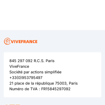
845 297 092 R.C.S. Paris
ViveFrance
Société par actions simplifiée
+33(0)953795497
21 place de la république 75003, Paris
Numéro de TVA：FR15845297092