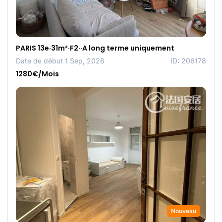
PARIS 13e·31m²·F2··A long terme uniquement
Date de début 1 Sep, 2026
ID: 206178
1280€/Mois
Nouveau