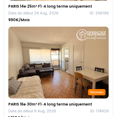
PARIS 14e·25m²·F1··A long terme uniquement
Date de début 26 Aug, 2026
ID: 206199
990€/Mois
Nouveau
PARIS 16e·30m²·F1··A long terme uniquement
Date de début 9 Aug, 2026
ID: 174929