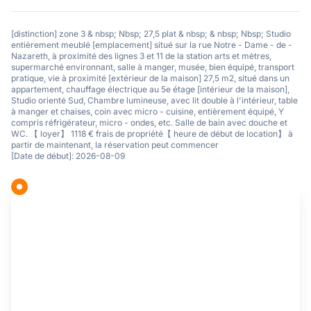
[distinction] zone 3 & nbsp; Nbsp; 27,5 plat & nbsp; & nbsp; Nbsp; Studio
entièrement meublé [emplacement] situé sur la rue Notre - Dame - de -
Nazareth, à proximité des lignes 3 et 11 de la station arts et mètres,
supermarché environnant, salle à manger, musée, bien équipé, transport
pratique, vie à proximité [extérieur de la maison] 27,5 m2, situé dans un
appartement, chauffage électrique au 5e étage [intérieur de la maison],
Studio orienté Sud, Chambre lumineuse, avec lit double à l'intérieur, table
à manger et chaises, coin avec micro - cuisine, entièrement équipé, Y
compris réfrigérateur, micro - ondes, etc. Salle de bain avec douche et
WC. 【 loyer】 1118 € frais de propriété【 heure de début de location】 à
partir de maintenant, la réservation peut commencer
[Date de début]: 2026-08-09