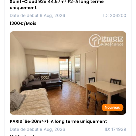
Saint-Cloud 92e·44.57m²·F2··A long terme
uniquement
Date de début 9 Aug, 2026
ID: 206200
1300€/Mois
Nouveau
PARIS 16e·30m²·F1··A long terme uniquement
Date de début 9 Aug, 2026
ID: 174929