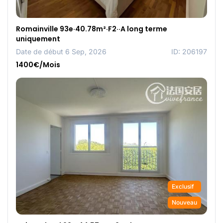
Romainville 93e·40.78m²·F2··A long terme
uniquement
Date de début 6 Sep, 2026
ID: 206197
1400€/Mois
Exclusif
Nouveau