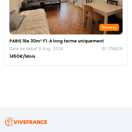
Nouveau
PARIS 16e·30m²·F1··A long terme uniquement
Date de début 9 Aug, 2026
ID: 174929
1450€/Mois