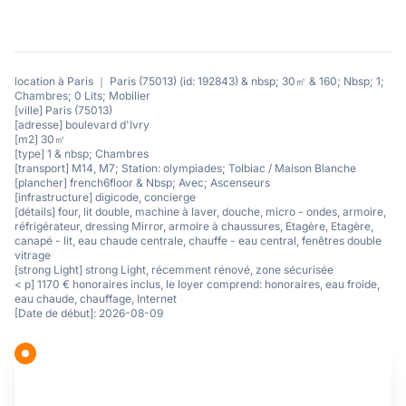
location à Paris ｜ Paris (75013) (id: 192843) & nbsp; 30㎡ & 160; Nbsp; 1;
Chambres; 0 Lits; Mobilier
[ville] Paris (75013)
[adresse] boulevard d'Ivry
[m2] 30㎡
[type] 1 & nbsp; Chambres
[transport] M14, M7; Station: olympiades; Tolbiac / Maison Blanche
[plancher] french6floor & Nbsp; Avec; Ascenseurs
[infrastructure] digicode, concierge
[détails] four, lit double, machine à laver, douche, micro - ondes, armoire,
réfrigérateur, dressing Mirror, armoire à chaussures, Etagère, Etagère,
canapé - lit, eau chaude centrale, chauffe - eau central, fenêtres double
vitrage
[strong Light] strong Light, récemment rénové, zone sécurisée
< p] 1170 € honoraires inclus, le loyer comprend: honoraires, eau froide,
eau chaude, chauffage, Internet
[Date de début]: 2026-08-09