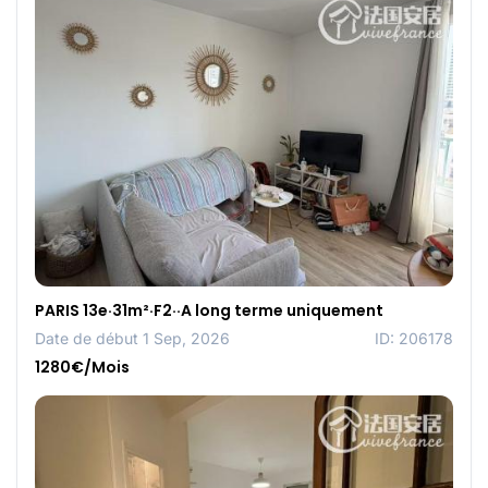
PARIS 13e·31m²·F2··A long terme uniquement
Date de début 1 Sep, 2026
ID: 206178
1280€/Mois