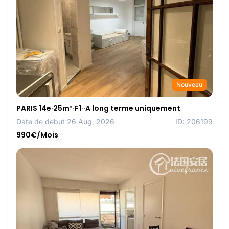
Nouveau
PARIS 14e·25m²·F1··A long terme uniquement
Date de début 26 Aug, 2026
ID: 206199
990€/Mois