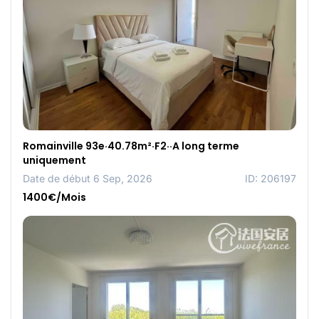
Romainville 93e·40.78m²·F2··A long terme
uniquement
Date de début 6 Sep, 2026
ID: 206197
1400€/Mois