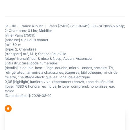
Ile - de - France à louer ｜ Paris (75011) (id: 194645); 30 ㎡& Nbsp & Nbsp;
2; Chambres; 0 Lits; Mobilier
[ville] Paris (75011)
[adresse] rue Louis bonnet
[m²] 30 ㎡
[type] 2; Chambres
[transport] m2, M11; Station: Belleville
[étage] french1floor & nbsp & Nbsp; Aucun; Ascenseur
[infrastructure] code numérique
[détails] lit double, lave - linge, douche, micro - ondes, armoire, TV,
réfrigérateur, armoire à chaussures, étagères, bibliothèque, miroir de
toilette, chauffage électrique, eau chaude électrique
0,05 [highlight] lumière vive, récemment rénové, zone de sécurité
[loyer] 1380 € honoraires inclus, le loyer comprend: honoraires, eau
froide
[Date de début]: 2026-08-10