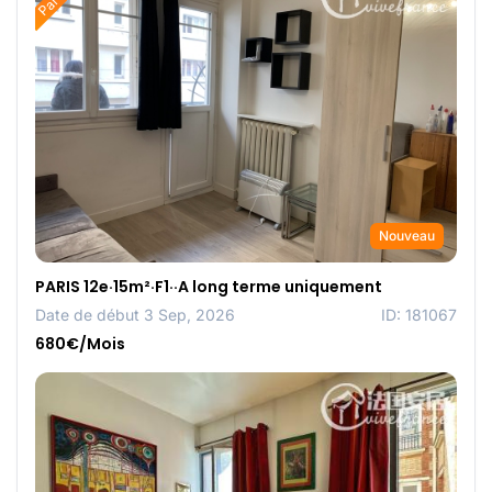
Nouveau
PARIS 12e·15m²·F1··A long terme uniquement
Date de début 3 Sep, 2026
ID: 181067
680€/Mois