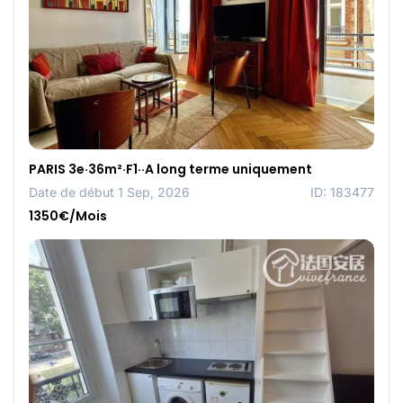
PARIS 3e·36m²·F1··A long terme uniquement
Date de début 1 Sep, 2026
ID: 183477
1350€/Mois