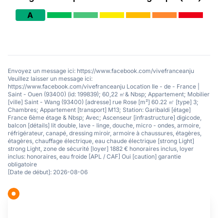
A
Envoyez un message ici: https://www.facebook.com/vivefranceanju
Veuillez laisser un message ici:
https://www.facebook.com/vivefranceanju Location Ile - de - France |
Saint - Ouen (93400) (id: 199839); 60,22 ㎡& Nbsp; Appartement; Mobilier
[ville] Saint - Wang (93400) [adresse] rue Rose [m²] 60.22 ㎡ [type] 3;
Chambres; Appartement [transport] M13; Station: Garibaldi [étage]
France 6ème étage & Nbsp; Avec; Ascenseur [infrastructure] digicode,
balcon [détails] lit double, lave - linge, douche, micro - ondes, armoire,
réfrigérateur, canapé, dressing miroir, armoire à chaussures, étagères,
étagères, chauffage électrique, eau chaude électrique [strong Light]
strong Light, zone de sécurité [loyer] 1882 € honoraires inclus, loyer
inclus: honoraires, eau froide [APL / CAF] Oui [caution] garantie
obligatoire
[Date de début]: 2026-08-06