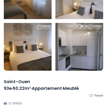
Saint-Ouen
93e·60.22m²·Appartement·Meublé
Favori
ID 199839