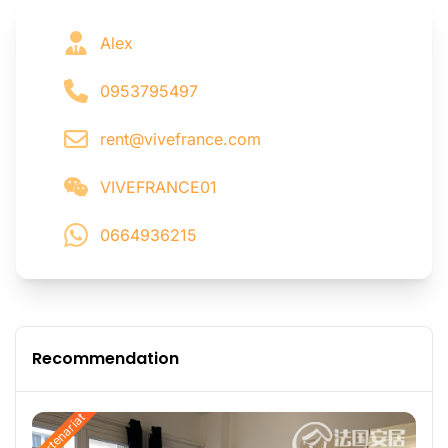
Alex
0953795497
rent@vivefrance.com
VIVEFRANCE01
0664936215
Recommendation
Partenariat