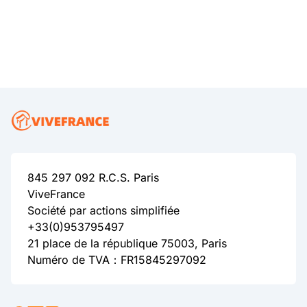
845 297 092 R.C.S. Paris
ViveFrance
Société par actions simplifiée
+33(0)953795497
21 place de la république 75003, Paris
Numéro de TVA：FR15845297092