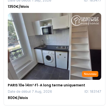
Date de début 1 Sep, 2026
ID: 183477
1350€/Mois
Nouveau
PARIS 10e·14m²·F1··A long terme uniquement
Date de début 7 Aug, 2026
ID: 183147
800€/Mois