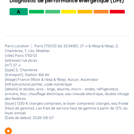
Diagnostic de performance énergétique (DPE)
A
Paris Location ｜ Paris (75012) (id: 203465); 27 ㎡& Nbsp & Nbsp; 2;
Chambres; 1; Lits; Mobilier
[ville] Paris (75012)
[adresse] rue picas
[m²] 27 ㎡
[type] 2; Chambres
[transport]; Station: Bel Air
[étage] France 5floor & nbsp & Nbsp; Aucun; Ascenseur
[infrastructure] portier, code numérique
[détails] lit double, lave - linge, douche, micro - ondes, réfrigérateur,
armoire, four, chauffage électrique, eau chaude électrique, double vitrage
des fenêtres
[loyer] 1250 € charges comprises, le loyer comprend: charges, eau froide
[Haut de gamme]: Les frais de service haut de gamme à partir de 12% du
loyer annuel.
[Date de début]: 2026-08-07