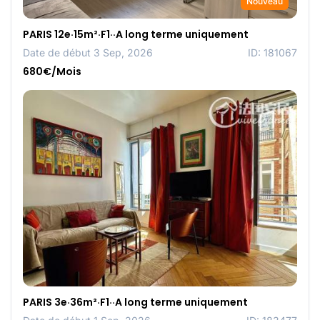
Nouveau
PARIS 12e·15m²·F1··A long terme uniquement
Date de début 3 Sep, 2026
ID: 181067
680€/Mois
PARIS 3e·36m²·F1··A long terme uniquement