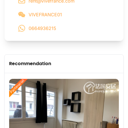
rent@vivefrance.com
VIVEFRANCE01
0664936215
Recommendation
Partenariat