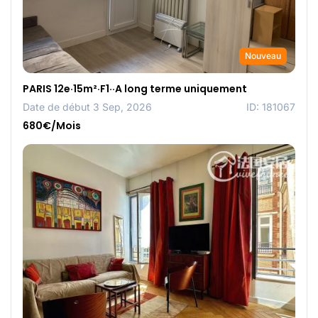
Nouveau
PARIS 12e·15m²·F1··A long terme uniquement
Date de début 3 Sep, 2026
ID: 181067
680€/Mois