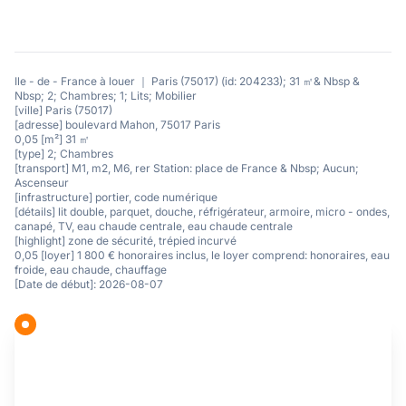
Ile - de - France à louer ｜ Paris (75017) (id: 204233); 31 ㎡& Nbsp &
Nbsp; 2; Chambres; 1; Lits; Mobilier
[ville] Paris (75017)
[adresse] boulevard Mahon, 75017 Paris
0,05 [m²] 31 ㎡
[type] 2; Chambres
[transport] M1, m2, M6, rer Station: place de France & Nbsp; Aucun;
Ascenseur
[infrastructure] portier, code numérique
[détails] lit double, parquet, douche, réfrigérateur, armoire, micro - ondes,
canapé, TV, eau chaude centrale, eau chaude centrale
[highlight] zone de sécurité, trépied incurvé
0,05 [loyer] 1 800 € honoraires inclus, le loyer comprend: honoraires, eau
froide, eau chaude, chauffage
[Date de début]: 2026-08-07