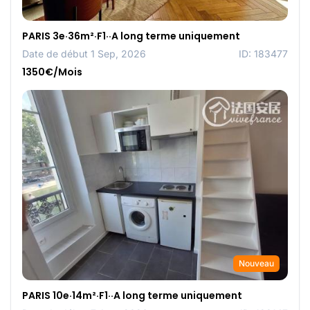
PARIS 3e·36m²·F1··A long terme uniquement
Date de début 1 Sep, 2026
ID: 183477
1350€/Mois
Nouveau
PARIS 10e·14m²·F1··A long terme uniquement