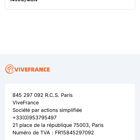
845 297 092 R.C.S. Paris
ViveFrance
Société par actions simplifiée
+33(0)953795497
21 place de la république 75003, Paris
Numéro de TVA：FR15845297092