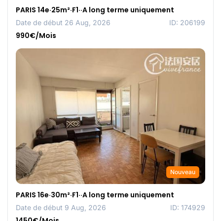
PARIS 14e·25m²·F1··A long terme uniquement
Date de début 26 Aug, 2026
ID: 206199
990€/Mois
Nouveau
PARIS 16e·30m²·F1··A long terme uniquement
Date de début 9 Aug, 2026
ID: 174929
1450€/Mois