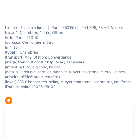
Ile - de - France à louer ｜ Paris (75015) (id: 204958); 28 ㎡& Nbsp &
Nbsp; 1; Chambres; 1; Lits; Offres
[ville] Paris (75015)
[adresse] Convention métro
[m²] 28 ㎡
[type] 1; Chambres
[transport] M12; Station: Convergence
[étage] french0floor & Nbsp; Avec; Ascenseur
[infrastructure] digicode, balcon
[détails] lit double, parquet, machine à laver, baignoire, micro - ondes,
armoire, réfrigérateur, étagères
[loyer] 983 € honoraires inclus, le loyer comprend: honoraires, eau froide
[Date de début]: 2026-08-09