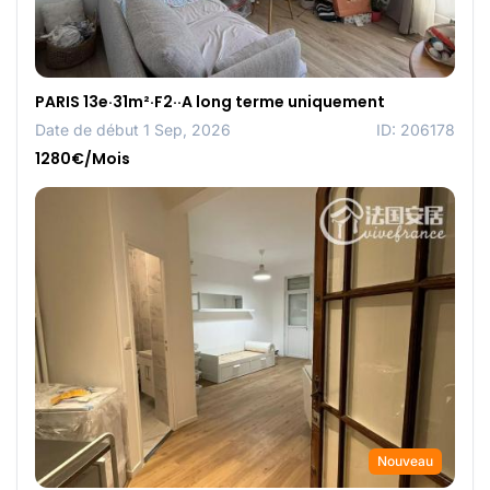
PARIS 13e·31m²·F2··A long terme uniquement
Date de début 1 Sep, 2026
ID: 206178
1280€/Mois
Nouveau