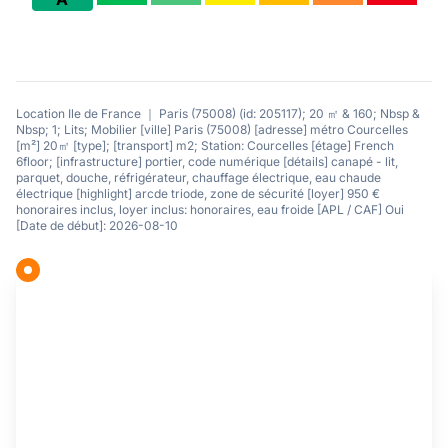
Location Ile de France ｜ Paris (75008) (id: 205117); 20 ㎡ & 160; Nbsp &
Nbsp; 1; Lits; Mobilier [ville] Paris (75008) [adresse] métro Courcelles
[m²] 20㎡ [type]; [transport] m2; Station: Courcelles [étage] French
6floor; [infrastructure] portier, code numérique [détails] canapé - lit,
parquet, douche, réfrigérateur, chauffage électrique, eau chaude
électrique [highlight] arcde triode, zone de sécurité [loyer] 950 €
honoraires inclus, loyer inclus: honoraires, eau froide [APL / CAF] Oui
[Date de début]: 2026-08-10