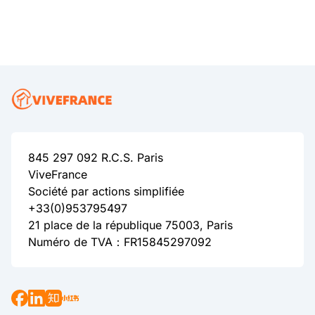
845 297 092 R.C.S. Paris
ViveFrance
Société par actions simplifiée
+33(0)953795497
21 place de la république 75003, Paris
Numéro de TVA：FR15845297092