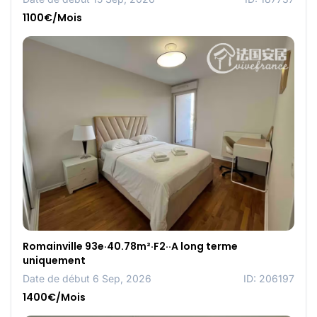
1100€/Mois
Romainville 93e·40.78m²·F2··A long terme
uniquement
Date de début 6 Sep, 2026
ID: 206197
1400€/Mois