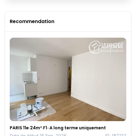
Recommendation
PARIS 11e·24m²·F1··A long terme uniquement
Date de début 15 Sep, 2026
ID: 187737