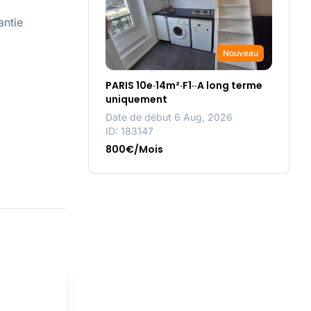
antie
Nouveau
PARIS 10e·14m²·F1··A long terme
uniquement
Date de début 6 Aug, 2026
ID: 183147
800€/Mois