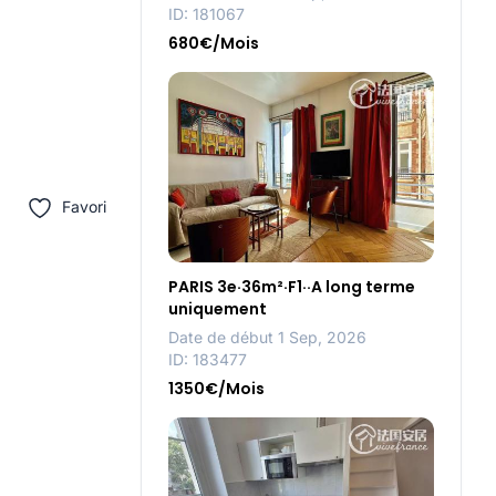
ID: 181067
680€/Mois
Favori
PARIS 3e·36m²·F1··A long terme
uniquement
Date de début 1 Sep, 2026
ID: 183477
1350€/Mois