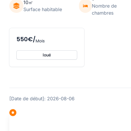
10㎡
Nombre de
Surface habitable
chambres
550€/
Mois
loué
[Date de début]: 2026-08-06