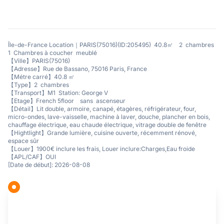
Île-de-France Location｜PARIS(75016)(ID:205495) 40.8㎡ 2 chambres
1 Chambres à coucher meublé
【Ville】PARIS(75016)
【Adresse】Rue de Bassano, 75016 Paris, France
【Métre carré】40.8 ㎡
【Type】2 chambres
【Transport】M1 Station: George V
【Etage】French 5floor sans ascenseur
【Détail】Lit double, armoire, canapé, étagères, réfrigérateur, four,
micro-ondes, lave-vaisselle, machine à laver, douche, plancher en bois,
chauffage électrique, eau chaude électrique, vitrage double de fenêtre
【Hightlight】Grande lumière, cuisine ouverte, récemment rénové,
espace sûr
【Louer】1900€ inclure les frais, Louer inclure:Charges,Eau froide
【APL/CAF】OUI
[Date de début]: 2026-08-08