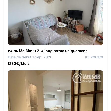
PARIS 13e·31m²·F2··A long terme uniquement
Date de début 1 Sep, 2026
ID: 206178
1280€/Mois