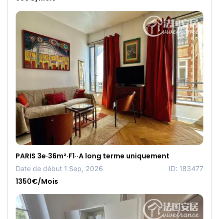
PARIS 3e·36m²·F1··A long terme uniquement
Date de début 1 Sep, 2026
ID: 183477
1350€/Mois