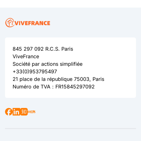
845 297 092 R.C.S. Paris
ViveFrance
Société par actions simplifiée
+33(0)953795497
21 place de la république 75003, Paris
Numéro de TVA：FR15845297092