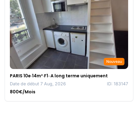
Nouveau
PARIS 10e·14m²·F1··A long terme uniquement
Date de début 7 Aug, 2026
ID: 183147
800€/Mois